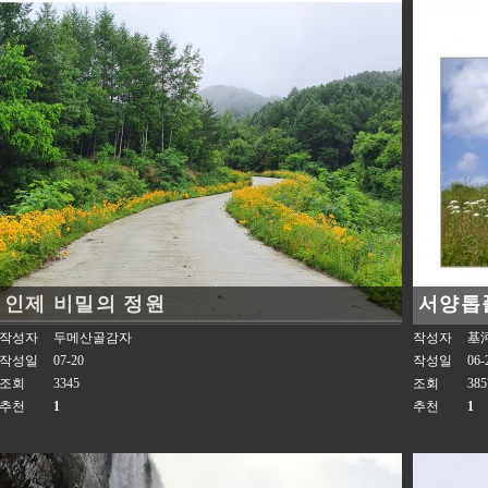
인제 비밀의 정원
서양톱
작성자
두메산골감자
작성자
基
작성일
07-20
작성일
06-
조회
3345
조회
385
추천
1
추천
1