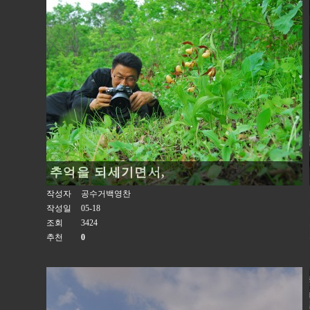
추억을 되세기면서,
작성자
공수거백영찬
작성일
05-18
조회
3424
추천
0