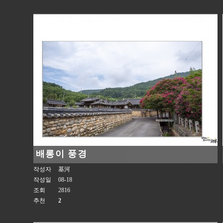
배롱이 풍경
작성자
基河
작성일
08-18
조회
2816
추천
2