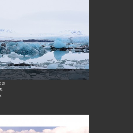
선원
01
8