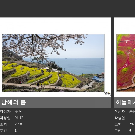
남해의 봄
하늘에
작성자
基河
작성자
基
작성일
04-12
작성일
11-
조회
2698
조회
297
추천
1
추천
0