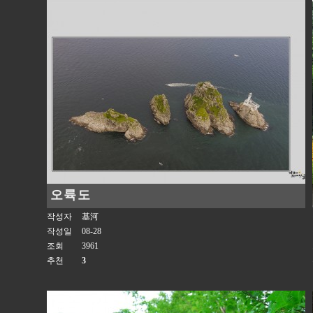
오륙도
작성자
基河
작성일
08-28
조회
3961
추천
3