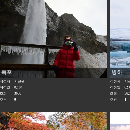
폭포
빙하
작성자
서선원
작성자
서
작성일
02-04
작성일
02-
조회
3650
조회
362
추천
0
추천
1