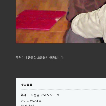
무척이나 궁금한 모든분의 근황입니다.
댓글목록
基河
작성일
22-12-05 15:39
아이고 반갑네요.
잘 계시죠?