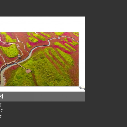
서
河
17
7