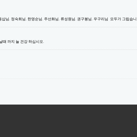
조용삽님. 정숙희님. 한영순님. 주선화님. 류성원님. 권구봉님. 우구리님 모두가 그립습니
날때 까지 늘 건강 하십시오.