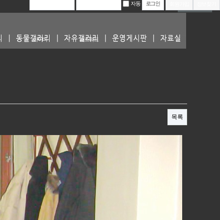
자동
회원가입
정보찾기
자유갤러리
아이디
패스워드
목록