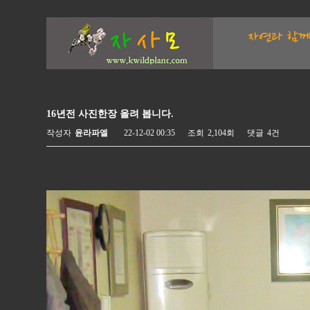
16년전 사진한장 올려 봅니다.
작성자
윤라파엘
22-12-02 00:35
조회
2,104회
댓글
4건