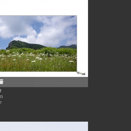
풀
河
23
7