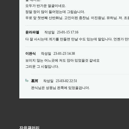
모두가 반가운 얼굴이네요.
정말 정이 많이 들어었는데 그립습니더.
우로 앞 첫번째 산반화님. 고인이된 종찬님. 이진용님. 유하님. 저. 
윤라파엘
작성일
23-01-15 17:16
다 잘 사시는데 게기를 만들면 만날 수도 있는데 말입니다. 언젠가 만
이완식
작성일
23-01-23 14:38
보이지 않는 어느곳에 저도 앉아 있었을것 같네요
그리운 그 시절입니다.
基河
작성일
23-03-02 22:51
완식님은 성원님 왼쪽에 있었을겁니더.
자유갤러리