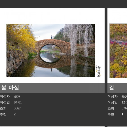
봄 마실
길
작성자
基河
작성자
基
작성일
04-01
작성일
12-
조회
3567
조회
376
추천
2
추천
1