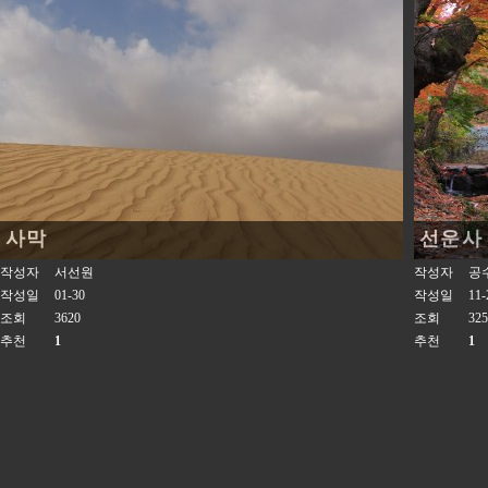
사막
선운사
작성자
서선원
작성자
공
작성일
01-30
작성일
11-
조회
3620
조회
325
추천
1
추천
1