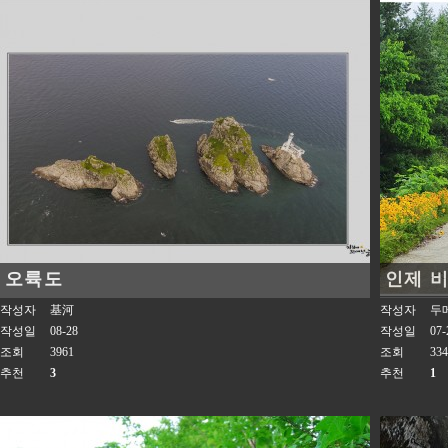
오륙도
인제 
작성자
基河
작성자
두
작성일
08-28
작성일
07-
조회
3961
조회
334
추천
3
추천
1