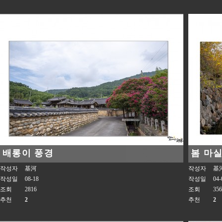
배롱이 풍경
봄 마
작성자
基河
작성자
基
작성일
08-18
작성일
04-
조회
2816
조회
356
추천
2
추천
2