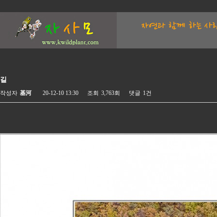
길
작성자
基河
20-12-10 13:30
조회
3,763회
댓글
1건