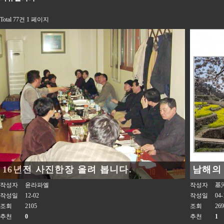
Total 77건
1 페이지
16년전 사진한장 올려 봅니다.
남해의
작성자
윤라파엘
작성자
基
작성일
12-02
작성일
04-
조회
2105
조회
269
추천
0
추천
1