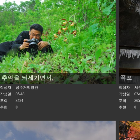
추억을 되세기면서,
폭포
작성자
공수거백영찬
작성자
서
작성일
05-18
작성일
02-
조회
3424
조회
365
추천
0
추천
0