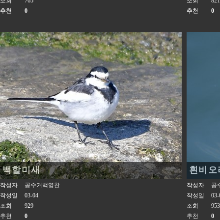
조회
765
조회
821
추천
0
추천
0
백할미새
흰비오
작성자
공수거백영찬
작성자
공
작성일
03-04
작성일
03-
조회
929
조회
953
추천
0
추천
0