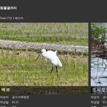
동물갤러리
Total 17건
1 페이지
백로
호사도
작성자
공수거백영찬
작성자
공
작성일
05-31
작성일
05-