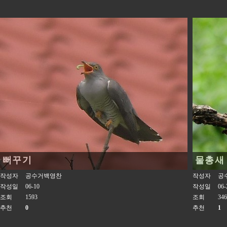
뻐꾸기
물총새
작성자
공수거백영찬
작성자
공
작성일
06-10
작성일
06-
조회
1593
조회
346
추천
0
추천
1