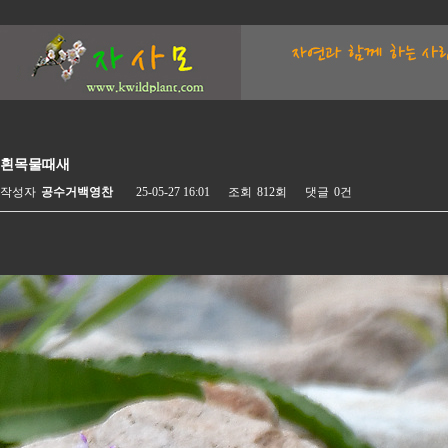
흰목물때새
작성자
공수거백영찬
25-05-27 16:01
조회
812회
댓글
0건