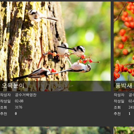
오목눈이
동박새
작성자
공수거백영찬
작성자
공
작성일
02-08
작성일
02-
조회
3176
조회
241
추천
0
추천
1