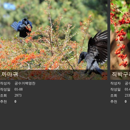
까마귀
직박구
작성자
공수거백영찬
작성자
공
작성일
01-08
작성일
01-
조회
2973
조회
233
추천
0
추천
0