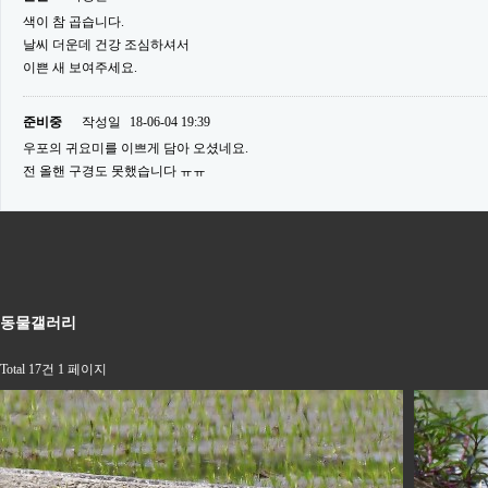
색이 참 곱습니다.
날씨 더운데 건강 조심하셔서
이쁜 새 보여주세요.
준비중
작성일
18-06-04 19:39
우포의 귀요미를 이쁘게 담아 오셨네요.
전 올핸 구경도 못했습니다 ㅠㅠ
동물갤러리
Total 17건
1 페이지