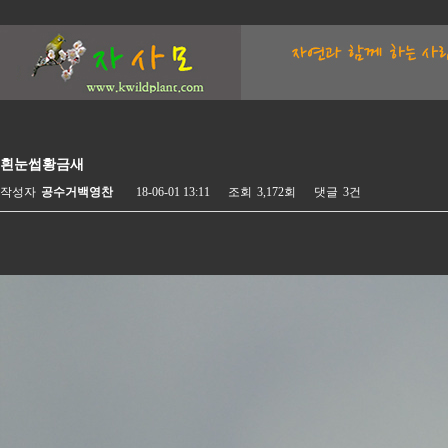
흰눈썹황금새
작성자
공수거백영찬
18-06-01 13:11
조회
3,172회
댓글
3건