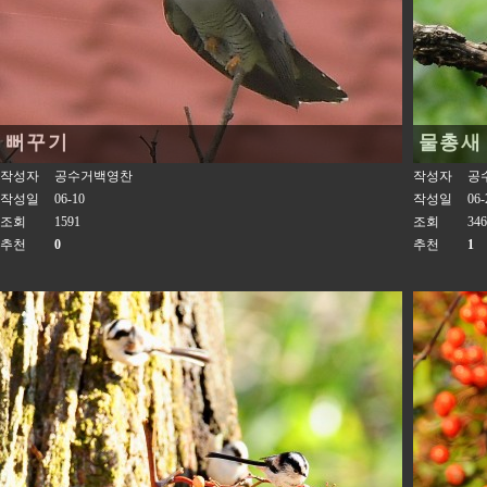
뻐꾸기
물총새
작성자
공수거백영찬
작성자
공
작성일
06-10
작성일
06-
조회
1591
조회
346
추천
0
추천
1