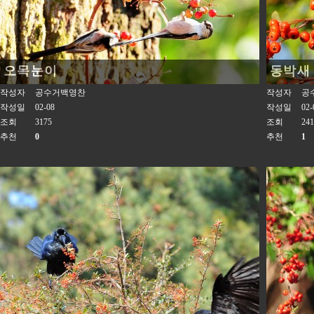
오목눈이
동박새
작성자
공수거백영찬
작성자
공
작성일
02-08
작성일
02-
조회
3175
조회
241
추천
0
추천
1