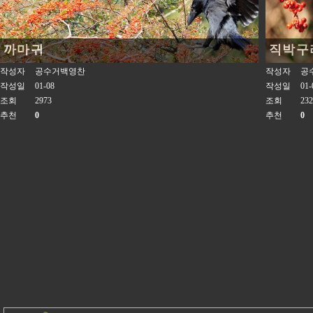
까마귀
직박구
작성자
공수거백영찬
작성자
공
작성일
01-08
작성일
01-
조회
2973
조회
232
추천
0
추천
0