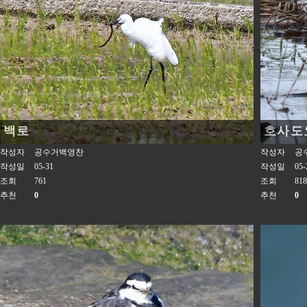
백로
호사도
작성자
공수거백영찬
작성자
공
작성일
05-31
작성일
05-
조회
761
조회
818
추천
0
추천
0