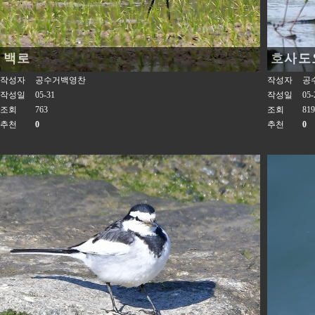
백로
호사도
작성자
공수거백영찬
작성자
공
작성일
05-31
작성일
05-
조회
763
조회
819
추천
0
추천
0