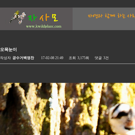
오목눈이
작성자
공수거백영찬
17-02-08 21:49
조회
3,175회
댓글
3건