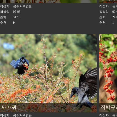
작성자
공수거백영찬
작성자
공
작성일
02-08
작성일
02-
조회
3176
조회
241
추천
0
추천
1
까마귀
직박구
작성자
공수거백영찬
작성자
공