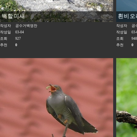
백할미새
흰비오
작성자
공수거백영찬
작성자
공
작성일
03-04
작성일
03-
조회
927
조회
948
추천
0
추천
0