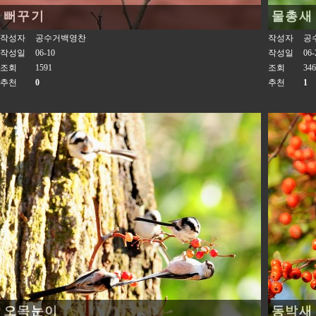
뻐꾸기
물총새
작성자
공수거백영찬
작성자
공
작성일
06-10
작성일
06-
조회
1591
조회
346
추천
0
추천
1
오목눈이
동박새