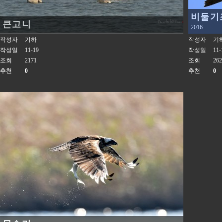
비둘기
큰고니
2016
작성자
기하
작성자
기
작성일
11-19
작성일
11-
조회
2171
조회
262
추천
0
추천
0